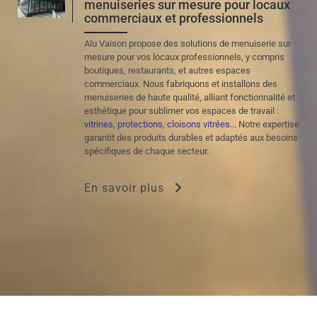
menuiseries sur mesure pour locaux
commerciaux et professionnels
Alu Vaison propose des solutions de menuiserie sur
mesure pour vos locaux professionnels, y compris
boutiques, restaurants, et autres espaces
commerciaux. Nous fabriquons et installons des
menuiseries de haute qualité, alliant fonctionnalité et
esthétique pour sublimer vos espaces de travail :
vitrines
,
protections
,
cloisons vitrées
... Notre expertise
garantit des produits durables et adaptés aux besoins
spécifiques de chaque secteur.
En savoir plus