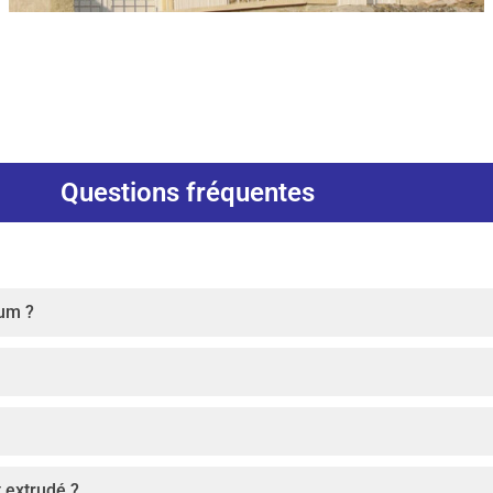
Questions fréquentes
ium ?
t extrudé ?