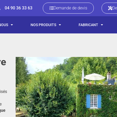
04 90 36 33 63
Demande de devis
De
NOUS
NOS PRODUITS
FABRICANT
re
lisés
e
que