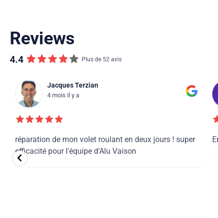
Reviews
4.4
Plus de 52 avis
Jacques Terzian
4 mois il y a
réparation de mon volet roulant en deux jours ! super
E
s
efficacité pour l'équipe d'Alu Vaison