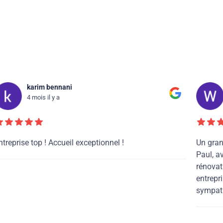
karim bennani
4 mois il y a
ntreprise top ! Accueil exceptionnel !
Un gran
Paul, a
rénovati
entrepri
sympath