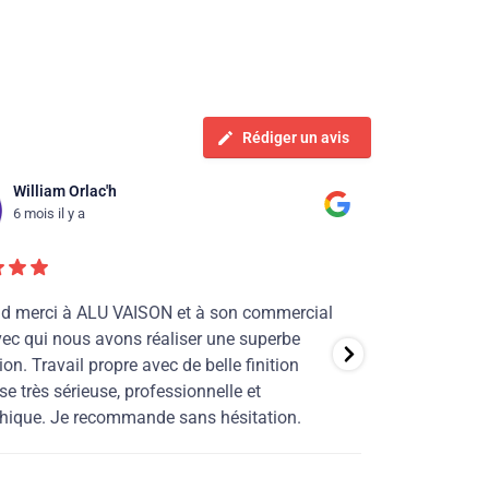
Rédiger un avis
William Orlac'h
Mais
6 mois il y a
9 mois
d merci à ALU VAISON et à son commercial
Cela fait plus
vec qui nous avons réaliser une superbe
confiance à La
on. Travail propre avec de belle finition
les recommande
se très sérieuse, professionnelle et
professionnali
ique. Je recommande sans hésitation.
top !
La gentillesse