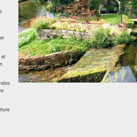
a
er
 et
en
nêtre
re
ture